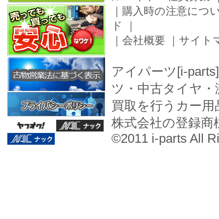
｜
購入時の注意につ
ド
｜
｜
会社概要
｜
サイト
アイパーツ[i-pa
ツ・中古タイヤ・
買取を行うカー用
株式会社の登録商
©2011 i-parts All R