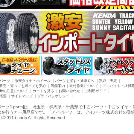
パーツ
｜
激安タイヤ・ホイール
｜
パーツを探す・通販ＯＫ
｜
買取・査定
｜
販売・売っても買っても安心
｜
店舗案内
｜
取付作業について
｜
アルバイト・社員
時の注意について
｜
カートを見る
｜
お問い合わせ
｜
ご利用ガイド
｜
概要
｜
サイトマップ
｜
プライバシポリシー
｜
ーツ[i-parts]は、埼玉県・群馬県・千葉県で中古パーツ・中古タイ
取を行うカー用品店です。「アイパーツ」は、アイパーツ株式会社の登
011 i-parts All Rights Reserved.