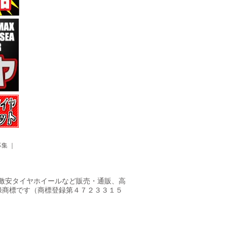
募集
｜
ヤ・激安タイヤホイールなど販売・通販、高
録商標です（商標登録第４７２３３１５