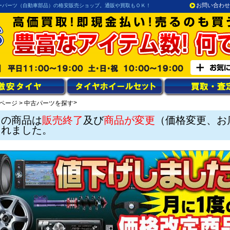
お問い合わせ
ーパーツ（自動車部品）の格安販売ショップ。通販や買取もＯＫ！
>
ページ
>
中古パーツを探す
この商品は
販売終了
及び
商品が変更
（価格変更、お
されました。