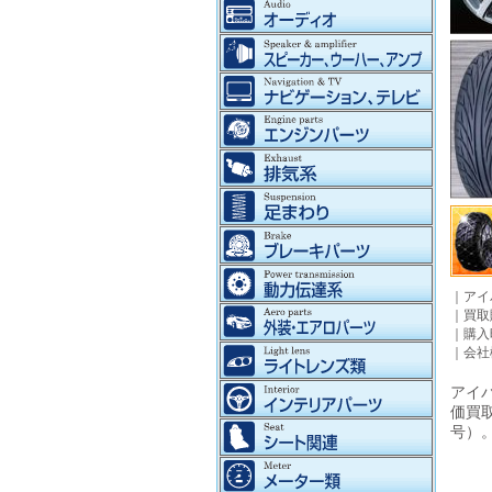
｜
アイ
｜
買取
｜
購入
｜
会社
アイパ
価買
号）。©2