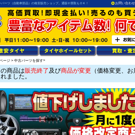
お問い合わせ
ーパーツ（自動車部品）の格安販売ショップ。通販や買取もＯＫ！
>
ページ
>
中古パーツを探す
この商品は
販売終了
及び
商品が変更
（価格変更、お
されました。