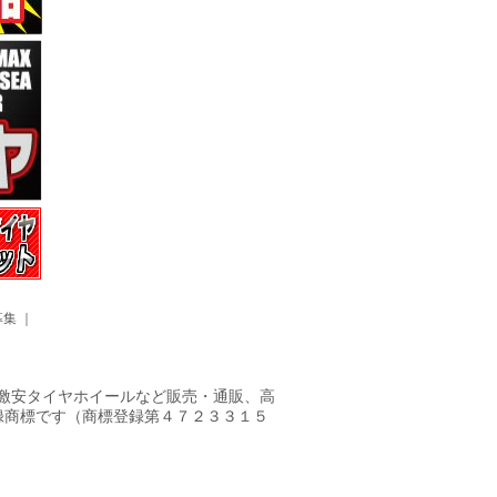
募集
｜
ヤ・激安タイヤホイールなど販売・通販、高
録商標です（商標登録第４７２３３１５