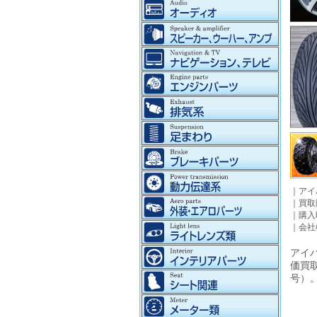
｜
アイ
｜
買取
｜
購入
｜
会社
アイパ
価買
号）。©2