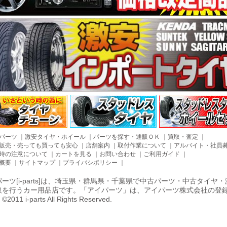
パーツ
｜
激安タイヤ・ホイール
｜
パーツを探す・通販ＯＫ
｜
買取・査定
｜
販売・売っても買っても安心
｜
店舗案内
｜
取付作業について
｜
アルバイト・社員
時の注意について
｜
カートを見る
｜
お問い合わせ
｜
ご利用ガイド
｜
概要
｜
サイトマップ
｜
プライバシポリシー
｜
ーツ[i-parts]は、埼玉県・群馬県・千葉県で中古パーツ・中古タイ
取を行うカー用品店です。「アイパーツ」は、アイパーツ株式会社の登
011 i-parts All Rights Reserved.