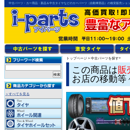
中古パーツ・カー用品・新品＆中古タイヤなどのカーパーツ（自動車部品）の格安販売ショ
>
トップページ
>
中古パーツを探す
この商品は
販
お店の移動等
＞すべてを見る