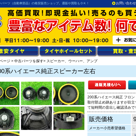
お問い合わせ
ーパーツ（自動車部品）の格安販売ショップ。通販や買取もＯＫ！
ページ
>
中古パーツを探す
> スピーカー、ウーハー、アンプ
200系ハイエース純正スピーカー左右
200系ハイエース純正 フロント
取付部止め跡ありますが目立
て短時間の音出し確認済みで
販売価格
メーカー小売希望価格
-