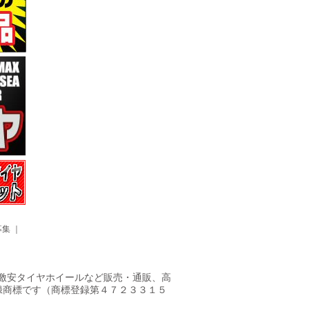
募集
｜
ヤ・激安タイヤホイールなど販売・通販、高
録商標です（商標登録第４７２３３１５