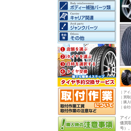
｜
アイ
｜
買取
｜
購入
｜
会社
アイパ
価買
号）。©2