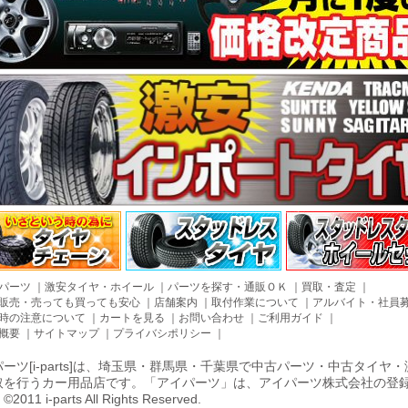
パーツ
｜
激安タイヤ・ホイール
｜
パーツを探す・通販ＯＫ
｜
買取・査定
｜
販売・売っても買っても安心
｜
店舗案内
｜
取付作業について
｜
アルバイト・社員
時の注意について
｜
カートを見る
｜
お問い合わせ
｜
ご利用ガイド
｜
概要
｜
サイトマップ
｜
プライバシポリシー
｜
ーツ[i-parts]は、埼玉県・群馬県・千葉県で中古パーツ・中古タイ
取を行うカー用品店です。「アイパーツ」は、アイパーツ株式会社の登
011 i-parts All Rights Reserved.