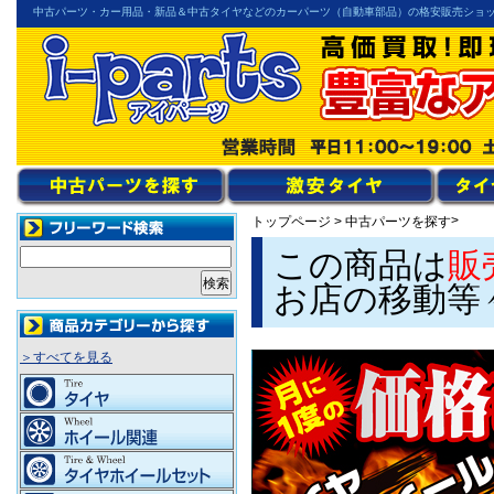
中古パーツ・カー用品・新品＆中古タイヤなどのカーパーツ（自動車部品）の格安販売ショ
>
トップページ
>
中古パーツを探す
この商品は
販
お店の移動等
＞すべてを見る