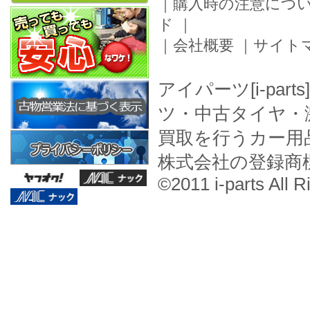
｜
購入時の注意につ
ド
｜
｜
会社概要
｜
サイト
アイパーツ[i-pa
ツ・中古タイヤ・
買取を行うカー用
株式会社の登録商
©2011 i-parts All R