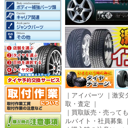
｜
アイパーツ
｜
激安
取・査定
｜
｜
買取販売・売って
ルバイト・社員募集