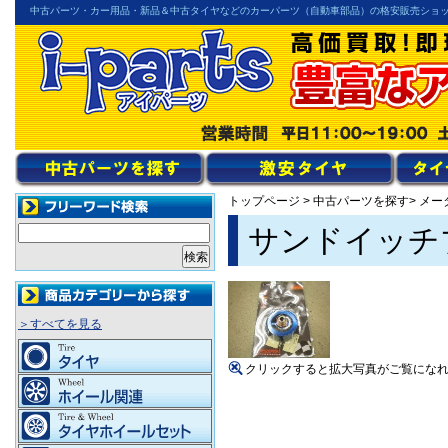
中古パーツ・カー用品・新品＆中古タイヤなどのカーパーツ（自動車部品）の格安販売ショ
トップページ
>
中古パーツを探す
> メ
サンドイッチブ
＞すべてを見る
クリックすると拡大写真がご覧にな