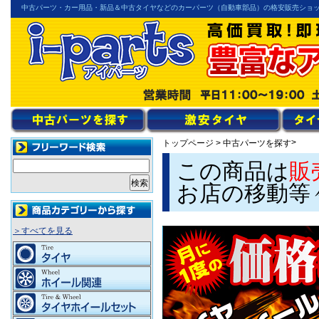
中古パーツ・カー用品・新品＆中古タイヤなどのカーパーツ（自動車部品）の格安販売ショ
>
トップページ
>
中古パーツを探す
この商品は
販
お店の移動等
＞すべてを見る