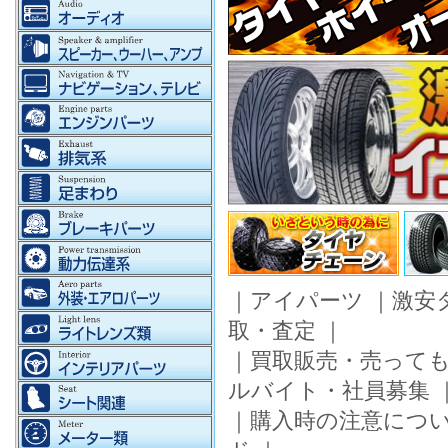
｜
アイパーツ
｜
激安
取・査定
｜
｜
買取販売・売って
ルバイト・社員募集
｜
購入時の注意につ