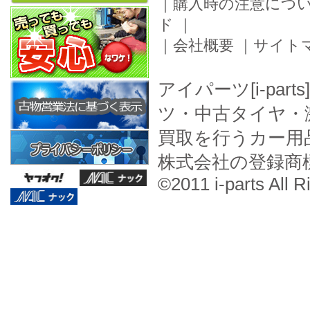
｜
購入時の注意につ
ド
｜
｜
会社概要
｜
サイト
アイパーツ[i-pa
ツ・中古タイヤ・
買取を行うカー用
株式会社の登録商
©2011 i-parts All R