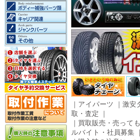
｜
アイパーツ
｜
激安
取・査定
｜
｜
買取販売・売って
ルバイト・社員募集