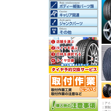
｜
アイ
｜
買取