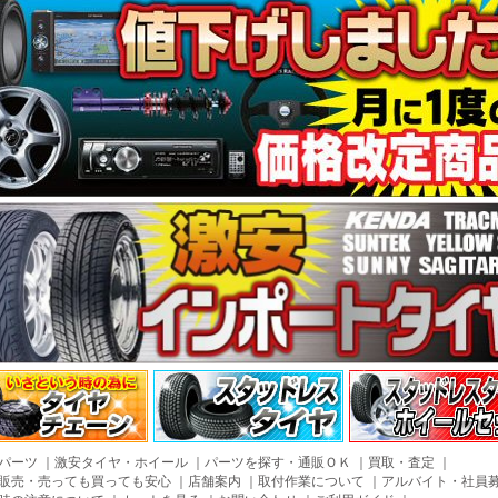
パーツ
｜
激安タイヤ・ホイール
｜
パーツを探す・通販ＯＫ
｜
買取・査定
｜
販売・売っても買っても安心
｜
店舗案内
｜
取付作業について
｜
アルバイト・社員