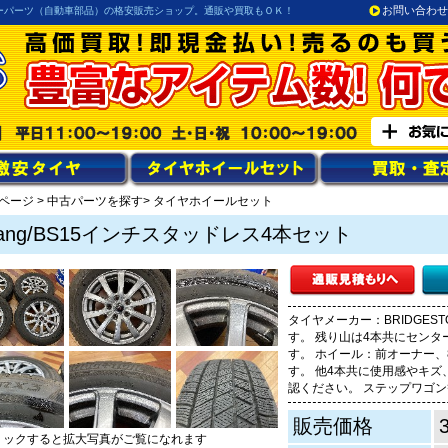
お問い合わせ
ーパーツ（自動車部品）の格安販売ショップ。通販や買取もＯＫ！
ページ
>
中古パーツを探す
> タイヤホイールセット
ang/BS15インチスタッドレス4本セット
タイヤメーカー：BRIDGESTON
す。 残り山は4本共にセンタ
す。 ホイール：前オーナー、
す。 他4本共に使用感やキズ
認ください。 ステップワゴン
販売価格
リックすると拡大写真がご覧になれます