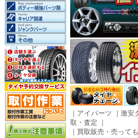
｜
アイパーツ
｜
激安
取・査定
｜
｜
買取販売・売って