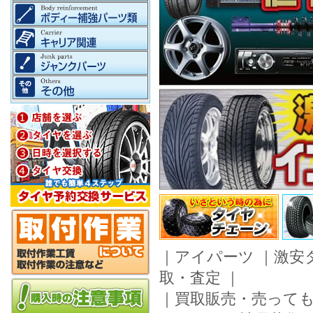
｜
アイパーツ
｜
激安
取・査定
｜
｜
買取販売・売って