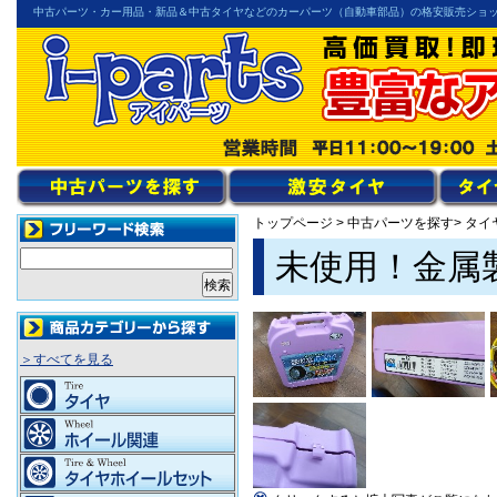
中古パーツ・カー用品・新品＆中古タイヤなどのカーパーツ（自動車部品）の格安販売ショ
トップページ
>
中古パーツを探す
> タイ
未使用！金属製
＞すべてを見る