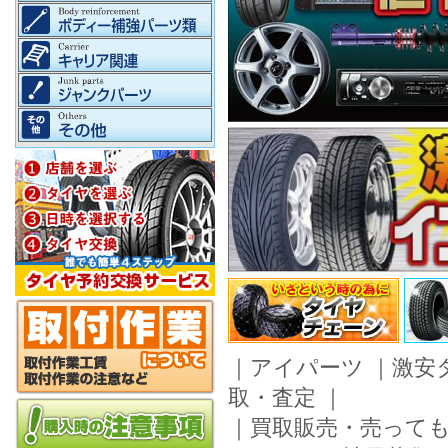
｜
アイパーツ
｜
激安
取・査定
｜
｜
買取販売・売って