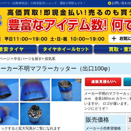
お問い合わせ
ーパーツ（自動車部品）の格安販売ショップ。通販や買取もＯＫ！
ページ
>
中古パーツを探す
> 排気系
メーカー不明マフラーカッター（出口100φ）
メーカー不明のマフラーカッタ
ｍｍ 全長160ｍｍ カラー
いますが、 ロゴが違います。
ンジにどうぞ！
販売価格
リックすると拡大写真がご覧になれます
メーカー小売希望価格
-