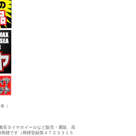
募集
｜
ヤ・激安タイヤホイールなど販売・通販、高
録商標です（商標登録第４７２３３１５