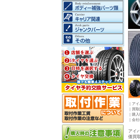
｜
アイ
｜
買取
｜
購入
｜
会社
アイパ
価買