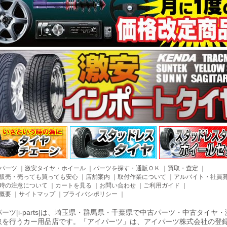
パーツ
｜
激安タイヤ・ホイール
｜
パーツを探す・通販ＯＫ
｜
買取・査定
｜
販売・売っても買っても安心
｜
店舗案内
｜
取付作業について
｜
アルバイト・社員
時の注意について
｜
カートを見る
｜
お問い合わせ
｜
ご利用ガイド
｜
概要
｜
サイトマップ
｜
プライバシポリシー
｜
ーツ[i-parts]は、埼玉県・群馬県・千葉県で中古パーツ・中古タイ
取を行うカー用品店です。「アイパーツ」は、アイパーツ株式会社の登