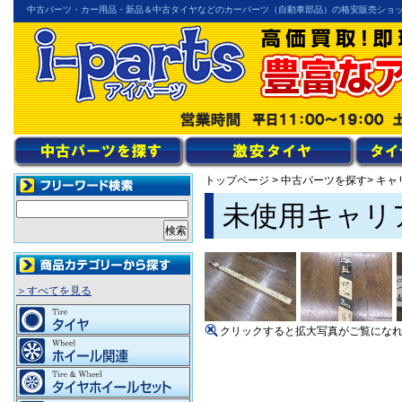
中古パーツ・カー用品・新品＆中古タイヤなどのカーパーツ（自動車部品）の格安販売ショ
トップページ
>
中古パーツを探す
> キ
未使用キャリアバ
＞すべてを見る
クリックすると拡大写真がご覧にな