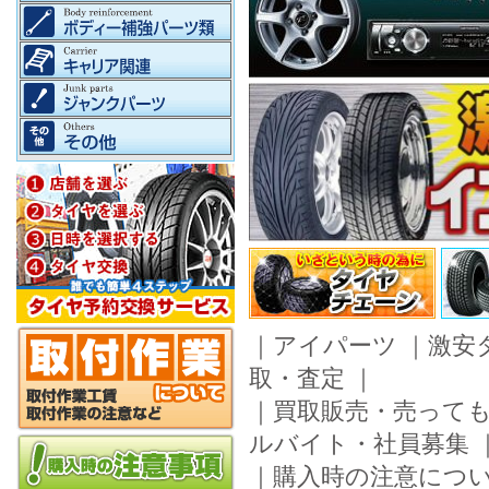
｜
アイパーツ
｜
激安
取・査定
｜
｜
買取販売・売って
ルバイト・社員募集
｜
購入時の注意につ