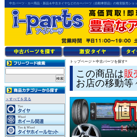
中古パーツ・カー用品・新品＆中古タイヤなどのカーパーツ（自動車部品）の格安販売ショ
>
トップページ
>
中古パーツを探す
この商品は
販
お店の移動等
＞すべてを見る