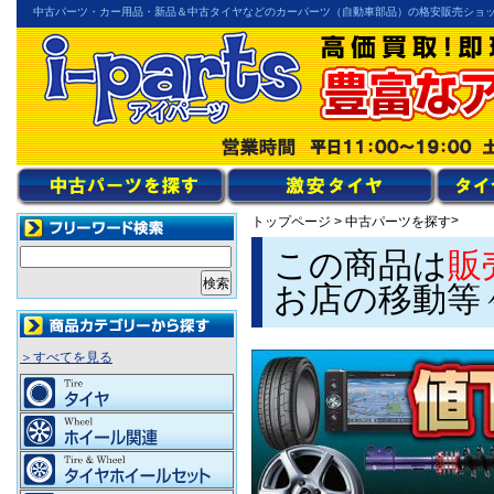
中古パーツ・カー用品・新品＆中古タイヤなどのカーパーツ（自動車部品）の格安販売ショ
>
トップページ
>
中古パーツを探す
この商品は
販
お店の移動等
＞すべてを見る