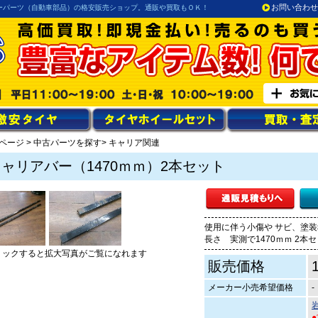
お問い合わせ
ーパーツ（自動車部品）の格安販売ショップ。通販や買取もＯＫ！
ページ
>
中古パーツを探す
> キャリア関連
ャリアバー（1470ｍｍ）2本セット
使用に伴う小傷や サビ、塗
長さ 実測で1470ｍｍ 2本
リックすると拡大写真がご覧になれます
販売価格
メーカー小売希望価格
-