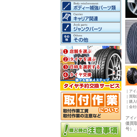
｜
アイ
｜
買取
｜
購入
｜
会社
アイパ
価買
号）。©2