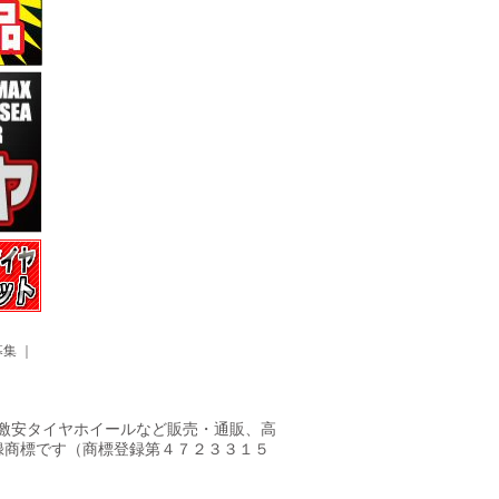
募集
｜
ヤ・激安タイヤホイールなど販売・通販、高
録商標です（商標登録第４７２３３１５