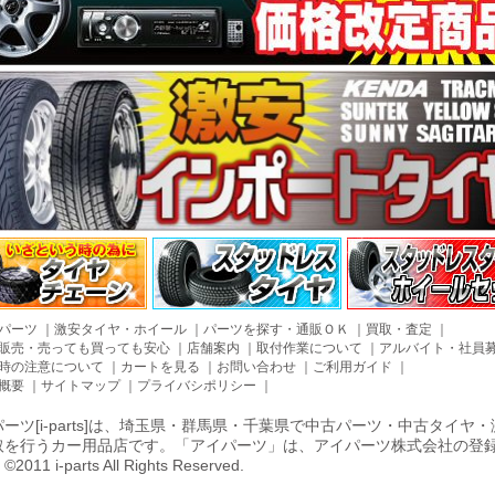
パーツ
｜
激安タイヤ・ホイール
｜
パーツを探す・通販ＯＫ
｜
買取・査定
｜
販売・売っても買っても安心
｜
店舗案内
｜
取付作業について
｜
アルバイト・社員
時の注意について
｜
カートを見る
｜
お問い合わせ
｜
ご利用ガイド
｜
概要
｜
サイトマップ
｜
プライバシポリシー
｜
ーツ[i-parts]は、埼玉県・群馬県・千葉県で中古パーツ・中古タイ
取を行うカー用品店です。「アイパーツ」は、アイパーツ株式会社の登
011 i-parts All Rights Reserved.