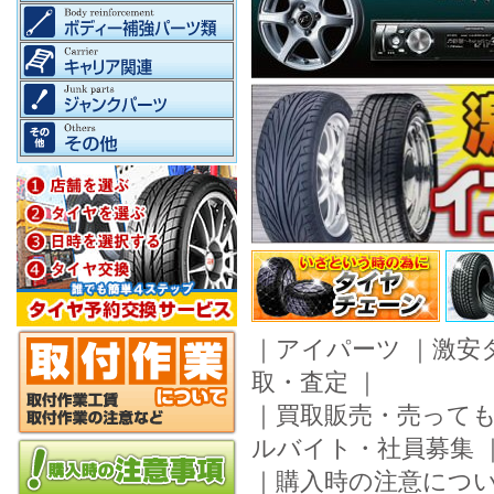
｜
アイパーツ
｜
激安
取・査定
｜
｜
買取販売・売って
ルバイト・社員募集
｜
購入時の注意につ