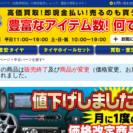
お問い合わせ
ーパーツ（自動車部品）の格安販売ショップ。通販や買取もＯＫ！
>
ページ
>
中古パーツを探す
この商品は
販売終了
及び
商品が変更
（価格変更、お
されました。