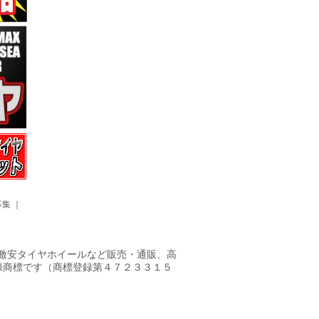
募集
｜
ヤ・激安タイヤホイールなど販売・通販、高
録商標です（商標登録第４７２３３１５