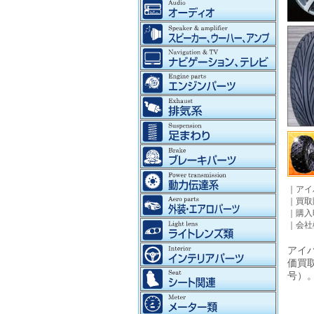
｜
アイ
｜
買取
｜
購入
｜
会社
アイパ
価買
号）。©2