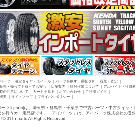
パーツ
｜
激安タイヤ・ホイール
｜
パーツを探す・通販ＯＫ
｜
買取・査定
｜
販売・売っても買っても安心
｜
店舗案内
｜
取付作業について
｜
アルバイト・社員
時の注意について
｜
カートを見る
｜
お問い合わせ
｜
ご利用ガイド
｜
概要
｜
サイトマップ
｜
プライバシポリシー
｜
ーツ[i-parts]は、埼玉県・群馬県・千葉県で中古パーツ・中古タイ
取を行うカー用品店です。「アイパーツ」は、アイパーツ株式会社の登
011 i-parts All Rights Reserved.