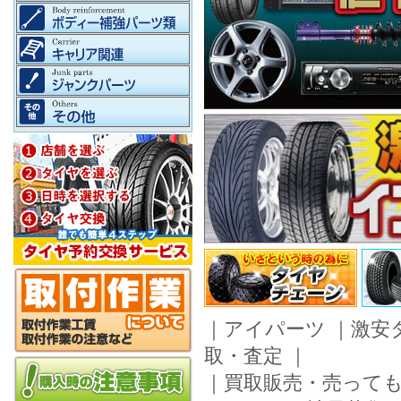
｜
アイパーツ
｜
激安
取・査定
｜
｜
買取販売・売って