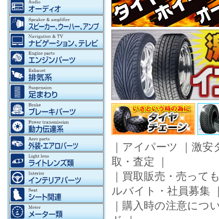
｜
アイパーツ
｜
激安
取・査定
｜
｜
買取販売・売って
ルバイト・社員募集
｜
購入時の注意につ