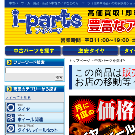
中古パーツ・カー用品・新品＆中古タイヤなどのカーパーツ（自動車部品）の格安販売ショ
>
トップページ
>
中古パーツを探す
この商品は
販
お店の移動等
＞すべてを見る