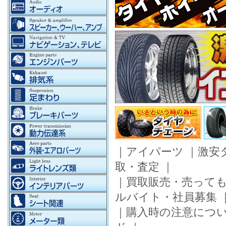
｜
アイパーツ
｜
激安
取・査定
｜
｜
買取販売・売って
ルバイト・社員募集
｜
購入時の注意につ