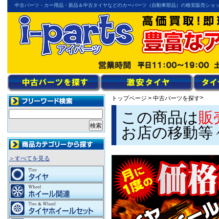
中古パーツ・カー用品・新品＆中古タイヤなどのカーパーツ（自動車部品）の格安販売ショ
>
トップページ
>
中古パーツを探す
この商品は
販
お店の移動等
＞すべてを見る