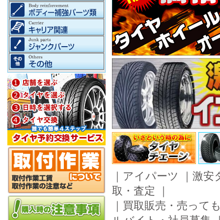
｜
アイパーツ
｜
激安
取・査定
｜
｜
買取販売・売って