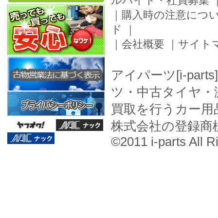
ルバイト・社員募集
｜
購入時の注意につ
ド
｜
｜
会社概要
｜
サイト
アイパーツ[i-pa
ツ・中古タイヤ・
買取を行うカー用
株式会社の登録商
©2011 i-parts All R