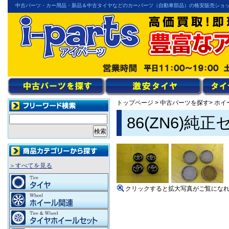
中古パーツ・カー用品・新品＆中古タイヤなどのカーパーツ（自動車部品）の格安販売ショ
トップページ
>
中古パーツを探す
> ホ
86(ZN6)
＞すべてを見る
クリックすると拡大写真がご覧にな