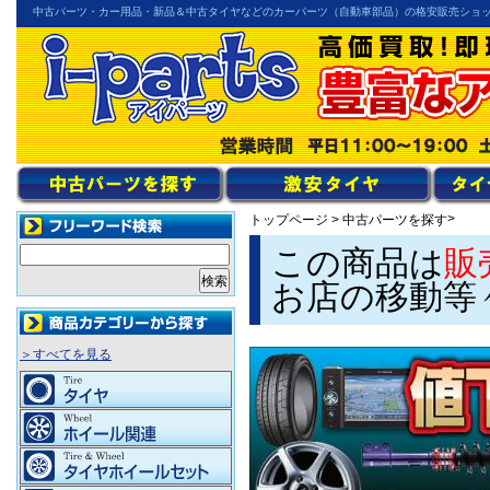
中古パーツ・カー用品・新品＆中古タイヤなどのカーパーツ（自動車部品）の格安販売ショ
>
トップページ
>
中古パーツを探す
この商品は
販
お店の移動等
＞すべてを見る