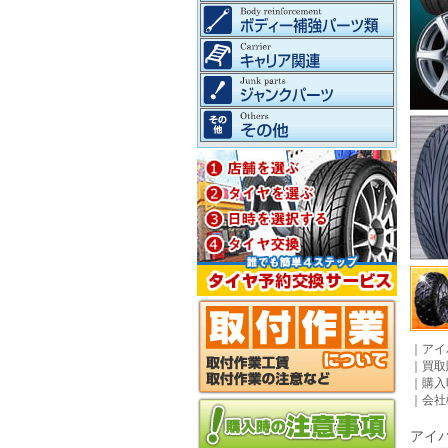
｜
アイ
｜
買取
｜
購入
｜
会社
アイパ