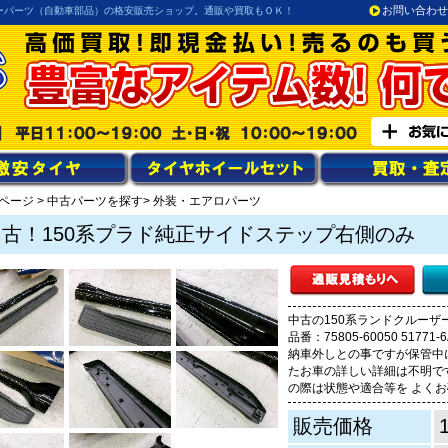
お問い合わせ
ーパーツ（自動車部品）の格安販売ショップ。通販や買取もＯＫ！
ページ
>
中古パーツを探す
> 外装・エアロパーツ
中古！150系プラド純正サイドステップ右側のみ
中古の150系ランドクルーザ
品番：75805-60050 51
納車外しとの事ですが保管中
たお車の詳しい詳細は不明で
の際は状態や適合等を よく
販売価格