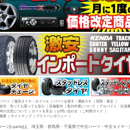
パーツ
｜
激安タイヤ・ホイール
｜
パーツを探す・通販ＯＫ
｜
買取・査定
｜
販売・売っても買っても安心
｜
店舗案内
｜
取付作業について
｜
アルバイト・社員
時の注意について
｜
カートを見る
｜
お問い合わせ
｜
ご利用ガイド
｜
概要
｜
サイトマップ
｜
プライバシポリシー
｜
ーツ[i-parts]は、埼玉県・群馬県・千葉県で中古パーツ・中古タイ