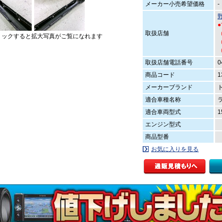
メーカー小売希望価格
-
取扱店舗
（
リックすると拡大写真がご覧になれます
（
取扱店舗電話番号
0
商品コード
1
メーカーブランド
適合車種名称
適合車両型式
1
エンジン型式
商品型番
お気に入りを見る