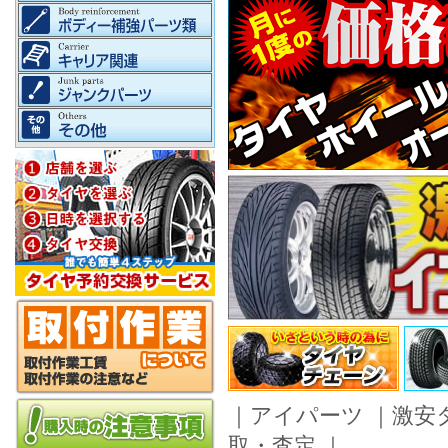
｜
アイパーツ
｜
激安
取・査定
｜