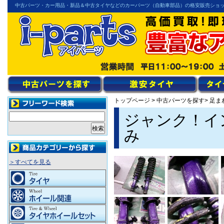
中古パーツ・カー用品・新品＆中古タイヤなどのカーパーツ（自動車部品）の格安販売ショ
トップページ
>
中古パーツを探す
> 足ま
ジャンク！イ
み
＞すべてを見る