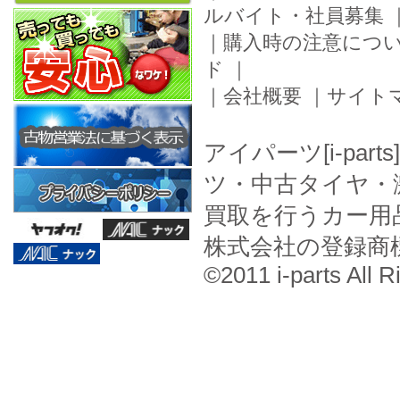
ルバイト・社員募集
｜
購入時の注意につ
ド
｜
｜
会社概要
｜
サイト
アイパーツ[i-pa
ツ・中古タイヤ・
買取を行うカー用
株式会社の登録商
©2011 i-parts All R