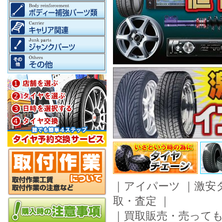
｜
アイパーツ
｜
激安
取・査定
｜
｜
買取販売・売って