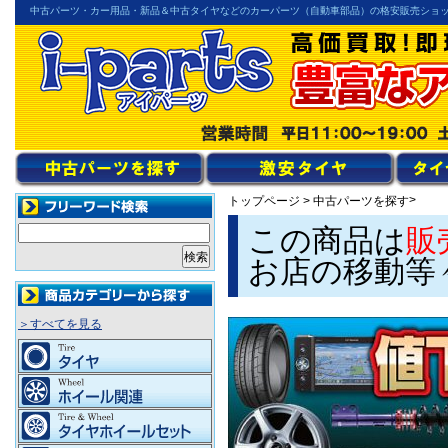
中古パーツ・カー用品・新品＆中古タイヤなどのカーパーツ（自動車部品）の格安販売ショ
>
トップページ
>
中古パーツを探す
この商品は
販
お店の移動等
＞すべてを見る