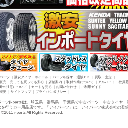
パーツ
｜
激安タイヤ・ホイール
｜
パーツを探す・通販ＯＫ
｜
買取・査定
｜
販売・売っても買っても安心
｜
店舗案内
｜
取付作業について
｜
アルバイト・社員
時の注意について
｜
カートを見る
｜
お問い合わせ
｜
ご利用ガイド
｜
概要
｜
サイトマップ
｜
プライバシポリシー
｜
ーツ[i-parts]は、埼玉県・群馬県・千葉県で中古パーツ・中古タイ
取を行うカー用品店です。「アイパーツ」は、アイパーツ株式会社の登
011 i-parts All Rights Reserved.