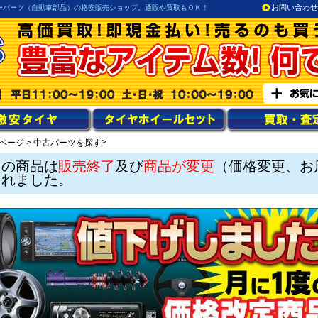
お問い合わせ
ーパーツ（自動車部品）の格安販売ショップ。通販や買取もＯＫ！
>
ページ
>
中古パーツを探す
この商品は
販売終了
及び
商品が変更
（価格変更、お
されました。