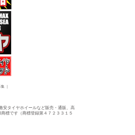
募集
｜
ヤ・激安タイヤホイールなど販売・通販、高
録商標です（商標登録第４７２３３１５