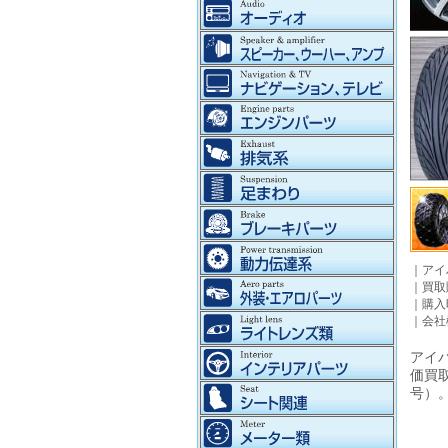
｜
アイ
｜
買取
｜
購入
｜
会社
アイパ
価買
号）。©2