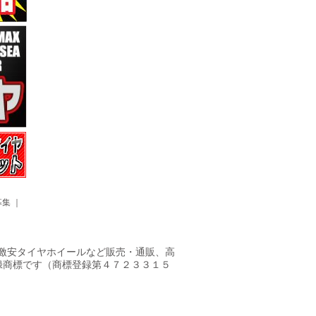
募集
｜
ヤ・激安タイヤホイールなど販売・通販、高
録商標です（商標登録第４７２３３１５