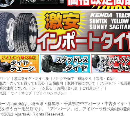
パーツ
｜
激安タイヤ・ホイール
｜
パーツを探す・通販ＯＫ
｜
買取・査定
｜
販売・売っても買っても安心
｜
店舗案内
｜
取付作業について
｜
アルバイト・社員
時の注意について
｜
カートを見る
｜
お問い合わせ
｜
ご利用ガイド
｜
概要
｜
サイトマップ
｜
プライバシポリシー
｜
ーツ[i-parts]は、埼玉県・群馬県・千葉県で中古パーツ・中古タイ
取を行うカー用品店です。「アイパーツ」は、アイパーツ株式会社の登
011 i-parts All Rights Reserved.