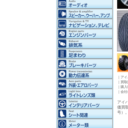
｜
アイ
｜
買取
｜
購入
｜
会社
アイパ
価買
号）。©2