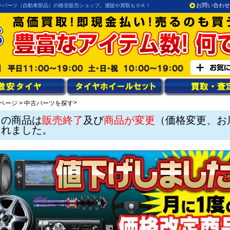
お問い合わせ
ーパーツ（自動車部品）の格安販売ショップ。通販や買取もＯＫ！
>
ページ
>
中古パーツを探す
この商品は
販売終了
及び
商品が変更
（価格変更、お
されました。