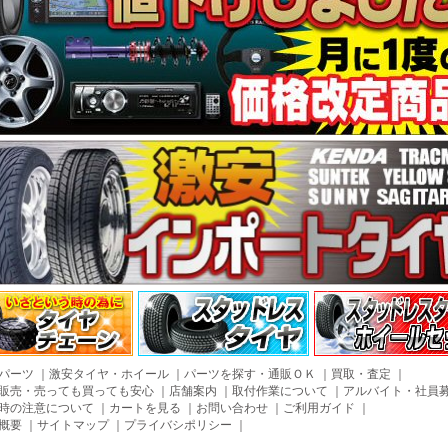
パーツ
｜
激安タイヤ・ホイール
｜
パーツを探す・通販ＯＫ
｜
買取・査定
｜
販売・売っても買っても安心
｜
店舗案内
｜
取付作業について
｜
アルバイト・社員
時の注意について
｜
カートを見る
｜
お問い合わせ
｜
ご利用ガイド
｜
概要
｜
サイトマップ
｜
プライバシポリシー
｜