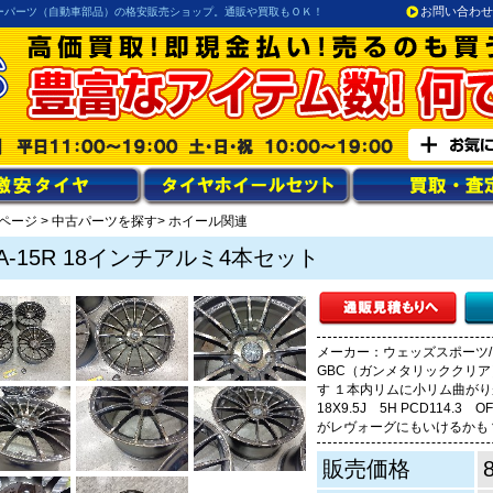
お問い合わせ
ーパーツ（自動車部品）の格安販売ショップ。通販や買取もＯＫ！
ページ
>
中古パーツを探す
> ホイール関連
A-15R 18インチアルミ4本セット
メーカー：ウェッズスポーツ/ 
GBC（ガンメタリッククリ
す １本内リムに小リム曲がり
18X9.5J 5H PCD114.
がレヴォーグにもいけるかも
販売価格