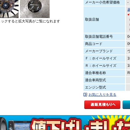
メーカー小売希望価格
-
取扱店舗
（
リックすると拡大写真がご覧になれます
（
取扱店舗電話番号
0
商品コード
0
メーカーブランド
Ｆ：ホイールサイズ
1
Ｒ：ホイールサイズ
1
適合車種名称
適合車両型式
エンジン型式
お気に入りを見る