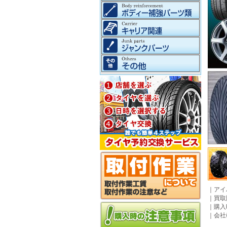
｜
アイ
｜
買取
｜
購入
｜
会社