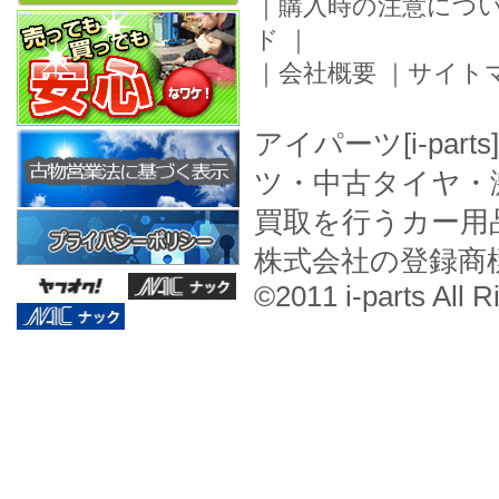
｜
購入時の注意につ
ド
｜
｜
会社概要
｜
サイト
アイパーツ[i-pa
ツ・中古タイヤ・
買取を行うカー用
株式会社の登録商
©2011 i-parts All R