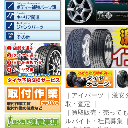
｜
アイパーツ
｜
激安
取・査定
｜
｜
買取販売・売って
ルバイト・社員募集