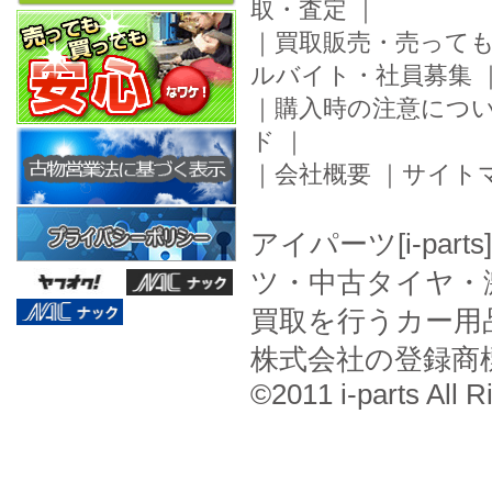
取・査定
｜
｜
買取販売・売って
ルバイト・社員募集
｜
購入時の注意につ
ド
｜
｜
会社概要
｜
サイト
アイパーツ[i-pa
ツ・中古タイヤ・
買取を行うカー用
株式会社の登録商
©2011 i-parts All R