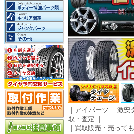
｜
アイパーツ
｜
激安
取・査定
｜
｜
買取販売・売って