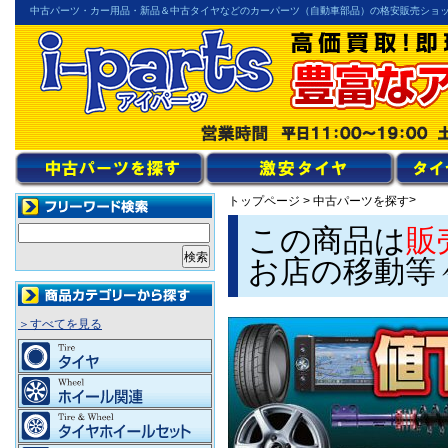
中古パーツ・カー用品・新品＆中古タイヤなどのカーパーツ（自動車部品）の格安販売ショ
>
トップページ
>
中古パーツを探す
この商品は
販
お店の移動等
＞すべてを見る