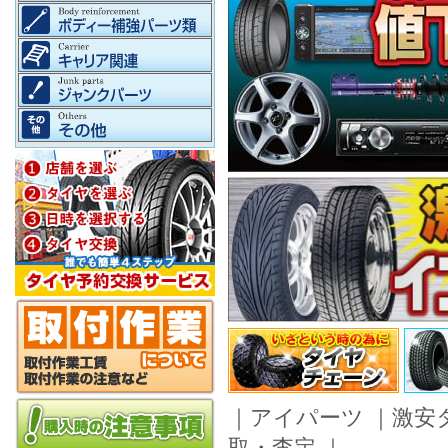
｜
アイパーツ
｜
激安
取・査定
｜