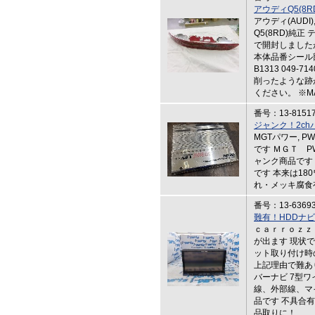
アウディQ5(8
アウディ(AUDI),
Q5(8RD)純
で開封しました
本体品番シール
B1313 049-
削ったような跡
ください。 ※MA
番号：13-8151
ジャンク！2chパ
MGTパワー, P
です ＭＧＴ PW
ャンク商品です
です 本来は18
れ・メッキ腐食
番号：13-6369
難有！HDDナビ（
ｃａｒｒｏｚｚ
が出ます 現状
ット取り付け時
上記理由で難あり
バーナビ 7型
線、外部線、マ
品です 不具合
品取りに！