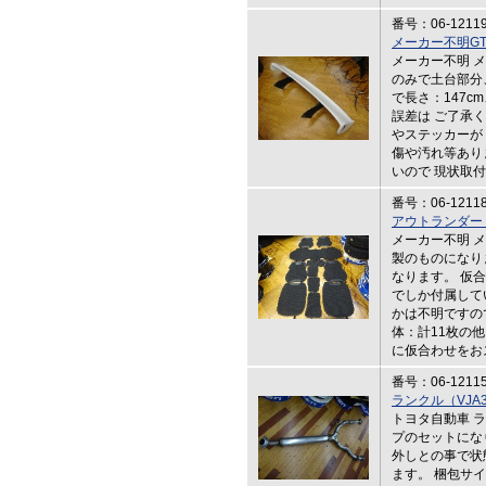
番号：06-1211
メーカー不明GTウ
メーカー不明 
のみで土台部分
で長さ：147c
誤差は ご了承
やステッカーが
傷や汚れ等あり
いので 現状取
番号：06-1211
アウトランダー（
メーカー不明 
製のものになり
なります。 仮
でしか付属して
かは不明ですの
体：計11枚の他
に仮合わせをお
番号：06-1211
ランクル（VJA
トヨタ自動車 ラ
プのセットになりま
外しとの事で状
ます。 梱包サイ