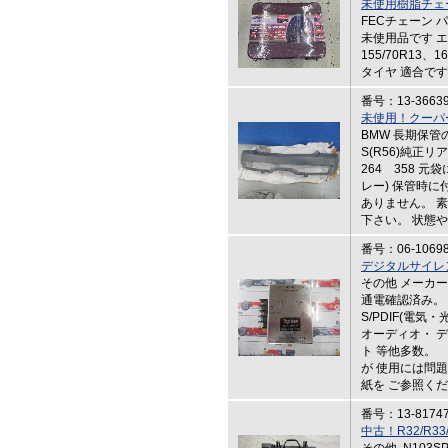
未使用樹脂チェーン
FECチェーン
未使用品です エコ
155/70R13、1
タイヤ 適合で
番号：13-3663
未使用！クーパー
BMW 長期保
S(R56)純正
264 358 
レー) 保管時
ありません。 
下さい。 状態
番号：06-1069
デジタルサイレンサ
その他 メーカ
通電確認済み。
S/PDIF(電気
オーディオ・ デ
ト 等他多数。
が 使用には問
紙を ご参照く
番号：13-8174
中古！R32/R