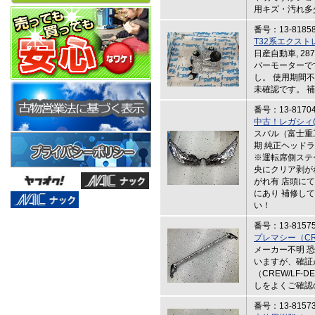
用キズ・汚れ多
番号：13-8185
T32系エクス
日産自動車, 28
パーモーターで
し。 使用期間不明
未確認です。 
番号：13-8170
中古！レガシィ(
スバル（富士重工
期 純正ヘッドライト
※運転席側ステ
央にクリア剥が
がれ有 店頭に
にあり 補修し
い！
番号：13-8157
プレマシー（C
メーカー不明 
いますが、確証
（CREW/LF
しをよくご確認
番号：13-8157