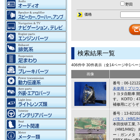
野田
価格
検索結果一覧
406件中 30件表示（全14ページ中1ペ
画像
番号：06-1212
未使用！プリウ
トヨタ自動車 
す。 KOITO：
補修用にどうぞ
番号：13-8210
バモス（HM1/
本田技研工業, 7
（HM1/HM2
ー：ガンメタ 詳