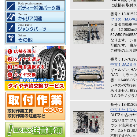
S8RX 細かい
に破損有 取付
番号：13-8152
ヤリス（MXPA
トヨタ自動車 
す。 12 000k
52W50 R/4
なります。 シ
可能です。 曲
ご確認の上お買
番号：13-7619
中古！DADミ
ギャルソン, HA
DAD ミラー 
番：HA468-
いキズや汚れ有
ありません 横3
D.A.Dモノグ
番号：13-8130
中古！ヤリスク
BLITZ 中古
になります ブリ
ウント流用タイ
ア：2.5キロ 
不明ですがショ