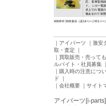
応、 駐車監視
ド。 シガー電
卓上での 電源
傷あるので 状
406件中 30件表示（全14ページ中1ペ
｜
アイパーツ
｜
激安
取・査定
｜
｜
買取販売・売って
ルバイト・社員募集
｜
購入時の注意につ
ド
｜
｜
会社概要
｜
サイト
アイパーツ[i-pa