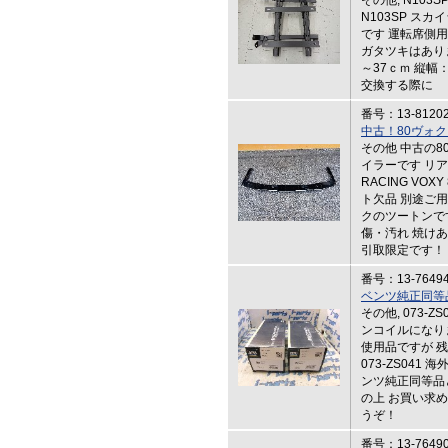
その他, N103
N103SP スカ
です 運転席側
ガタツキはあり
～37ｃｍ 縦幅
交換する際に
番号：13-8120
中古！80ヴォ
その他 中古の
イラーです リア
RACING VOX
ト欠品 別途ご
クのツートンで
傷・汚れ 焼け
引取限定です！
番号：13-7649
ベンツ純正同等
その他, 073-
ンコイルになりま
使用品ですが 
073-ZS04
ンツ純正同等品
の上 お買い求
うぞ！
番号：13-7649