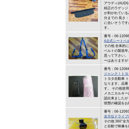
アウディ(AUD
純正のラゲッジ
が剥がれている
分までの 長さ：
に合いそうです
す。
番号：06-1209
4点式シートベル
その他 全体的
ベルトの製造年
思って下さい。
ーはありますが
番号：06-1209
ジャンク！トヨ
トヨタ自動車 
なります。品番
す。 その他使
メカニカルキー
認出来ましたが
状態の確認をお
番号：06-1209
全方位ドライブ
その他 360°
と自動で映像を