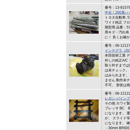
番号：13-8157
中古！200系
トヨタ自動車, 5
ワイド純正 フ
期型用 品番：53
用キズ・汚れ有
に！ 良くお確
番号：06-1212
インテグラ（DC
本田技研工業 デ
外しの純正A/C
取り外すまでは
は未チェック。
はみられます。
ません 動作未
不可。 形状は
番号：06-1212
レガシィ/イン
その他 カワイ製
プレッサ BC B
になります。 
が、 スライド
になります。 確
－30mm BR