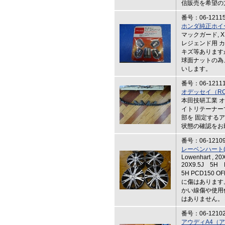
信販売を希望の
番号：06-1211
ホンダ純正ホイ
マックガード, 
レジェンド用 
キズ等あります
球面ナットの為
いします。
番号：06-1211
オデッセイ（R
本田技研工業 
イトリテーナー
部を 固定する
状態の確認をお
番号：06-1210
レーベンハート(Z
Lowenhart , 
20X9.5J 5H 
5H PCD150 
に傷はあります
かい線傷や使用
はありません。
番号：06-1210
アウディA4（