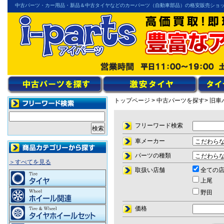
中古パーツ・カー用品・新品＆中古タイヤなどのカーパーツ（自動車部品）の格安販売ショ
トップページ
> 中古パーツを探す
> 旧
フリーワード検索
車メーカー
パーツの種類
＞すべてを見る
取扱い店舗
全ての
上尾
野田
価格