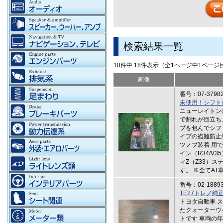
検索結果一覧
18件中 18件表示（全1ページ中1ペー
画像
番号：07-3798
未使用！シフトロ
ニューレイトン㈱
で割れが目立ち
ブを包んでシフ
イプの盗難防止
ツノブ装着 用で
イン（R34/V3
ィZ（Z33）ス
す。 ※全てAT
番号：02-1889
TE27トレノ
トヨタ自動車 ス
たクォーターウ
トです 車両の