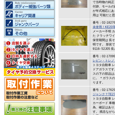
で当時物の純正
付跡、モールの
が年式相応にあ
用は 可能だと
番号：02-1827
未使用！KE2
メーカー不明 
た クラッチワ
保管期間は 長
明です。 形状で
9116- 52J0
番号：02-1709
レビン・トレノ
トヨタ自動車 レ
ドアガラスです
スの下の部品は
に。 ＊ガラス
ります。
番号：02-1762
ジャンク？TE
トヨタ自動車 レ
カーボード 車
為、確証はあり
す。 残念なが