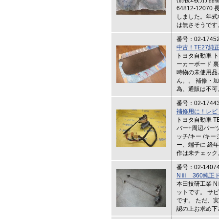
(前後2枚分) 品
64812-12
しました。年式
は無さそうです
番号：02-1745
中古！TE27
トヨタ自動車 ト
ーカーボード 
時物の未使用品
ん。。 補修・
為、通販は不可
番号：02-1744
補修用に！レビ
トヨタ自動車 T
バー+周辺パー
ッチ/キー /キ
ー、端子に 経
作は未チェック
番号：02-1407
NⅢ 360純
本田技研工業 N
ットです。 サ
です。 ただ、
認の上お求め下