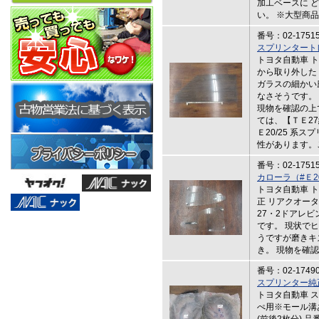
加工ベースに 
い。 ※大型商
番号：02-1751
スプリンタート
トヨタ自動車 
から取り外した
ガラスの細かい
なさそうです。
現物を確認の上
ては、【ＴＥ2
Ｅ20/25 系
性があります。
番号：02-1751
カローラ（#Ｅ
トヨタ自動車 
正 リアクオー
27・2ドアレ
です。 現状で
うですが磨きキ
き。 現物を確
番号：02-1749
スプリンター純
トヨタ自動車 ス
ぺ用※モール溝