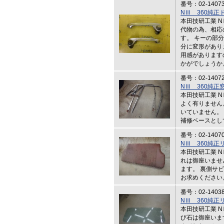
番号：02-1407
NⅢ 360純
本田技研工業 N
代物の為、相応
す。 キーの部
分に変形があり
用感があります
かがでしょうか
番号：02-1407
NⅢ 360純正
本田技研工業 N
よく有りません
いていません。
補修ベースとし
番号：02-1407
NⅢ 360純正
本田技研工業 N
れは御座いませ
ます。 裏側サ
お求めください
番号：02-1403
NⅢ 360純正
本田技研工業 N
び石は御座いま