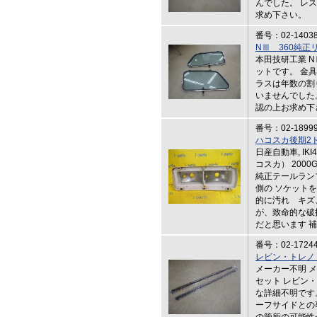
んでした。 レ
求め下さい。
番号：02-1403
NⅢ 360純
本田技研工業 N
ットです。 金
ラスは年数の割
いませんでした
認の上お求め下
番号：02-1899
ハコスカ後期2
日産自動車, IK
コスカ） 200
純正テールラン
側の ソケットを
的に汚れ キズ
が、致命的な破
だと思います 
番号：02-1724
レビン・トレノ
メーカー不明 
セット レビン・
な詳細不明です
ーフサイドとの