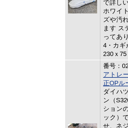
で詳しい
ホワイト
ズや汚れ
ます ス
ってあり
4・カギ
230ｘ
番号：02-
アトレー
正OPル
ダイハツ
ン（S3
ション
ック）で
せ、ネジ