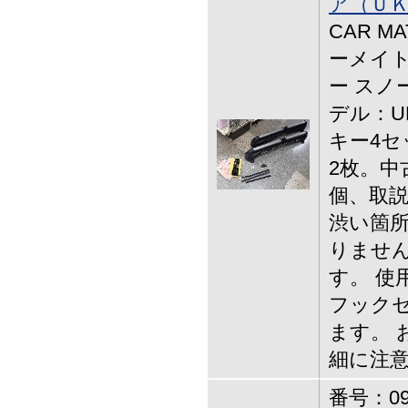
ア（ＵＫ
CAR MA
ーメイト
ー スノ
デル：U
キー4セ
2枚。中
個、取説
渋い箇所
りませ
す。 使
フックセ
ます。 
細に注
番号：09-