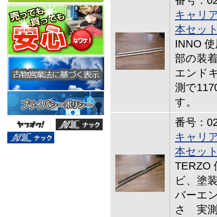
番号：02-
キャリア
本セッ
INNO
部の装着
エンドキ
測で11
す。
番号：02-
キャリア
本セッ
TERZ
ビ、塗
バーエン
さ 実測