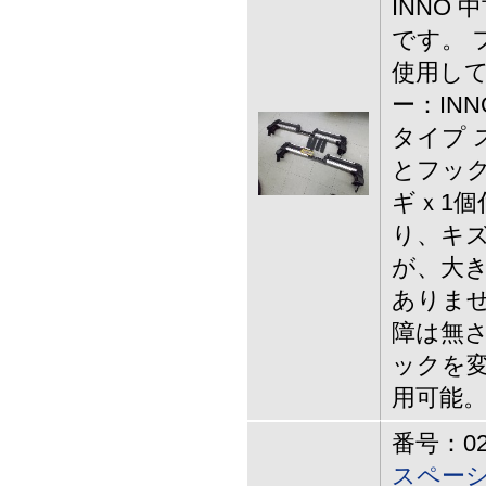
INNO
です。 
使用して
ー：IN
タイプ 
とフック
ギｘ1個
り、キズ
が、大き
ありませ
障は無
ックを変
用可能
番号：02-
スペー