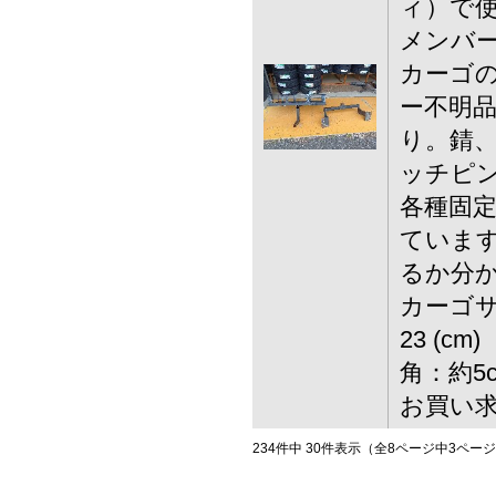
ィ）で使
メンバ
カーゴ
ー不明品
り。錆、
ッチピ
各種固
ています
るか分か
カーゴサ
23 (c
角：約5
お買い
234件中 30件表示（全8ページ中3ペー