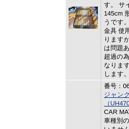
す。 サ
145cm
うです。
金具 使
りますが
は問題あ
超過の
なります
します
番号：06-
ジャン
（UH4
CAR 
車種別