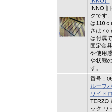
INNO）
INNO
クです。
は110
さは7ｃ
は付属で
固定金具
や使用感
や状態
す。
番号：06-
ルーフバ
ワイド
TERZ
ック ワ