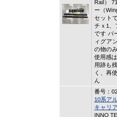
Rail） 
ー（Wing
セットで
チｘ1、
です バ
ィグアン
の物の
使用感は
用跡も残
く、再
ん
番号：02-
10系ア
キャリア
INNO 