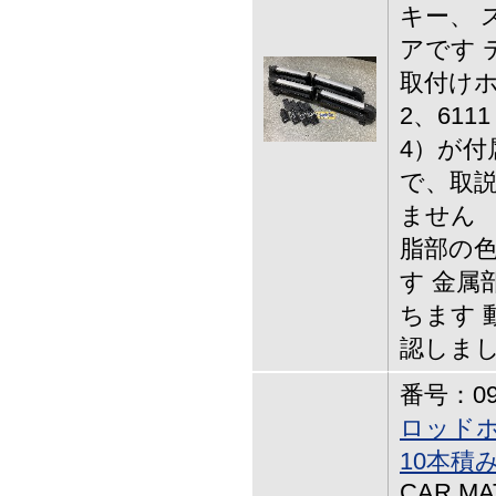
キー、 
アです 
取付けホ
2、611
4）が付
で、取説
ません 
脂部の
す 金属
ちます 
認しま
番号：09-
ロッドホル
10本積
CAR MAT