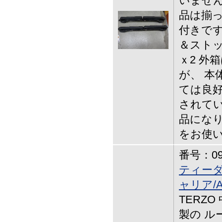
いません
品は揃っ
付きです
＆ストッ
ｘ2 外
が、 本
ては良好
されてい
品になり
をお使
番号：09-
ティーダ
ャリア/A
TERZO
製の ル