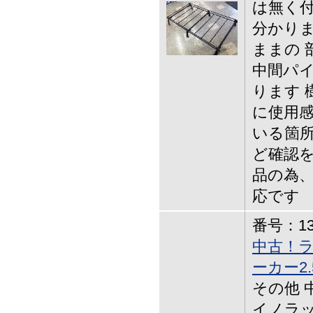
は無く
分かり
ままの 
中間パ
ります 
に使用感
いる箇所
ど確認を
品の為
応です
番号：13-
中古！
ーカー2.
その他 
イノラッ