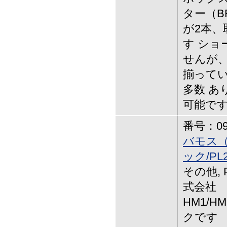
ター（B
が2本、
す ショ
せんが、
揃って
多数 あ
可能で
番号：09-
バモス（
ック/PL
その他, 
式会社 
HM1/
クです 