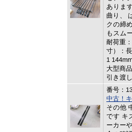
ありま
曲り、 
クの締め
もスム
耐荷重：
寸）：長さ
1 144
大型商品
引き渡
番号：13-
中古！
その他 
です キ
ーカーや