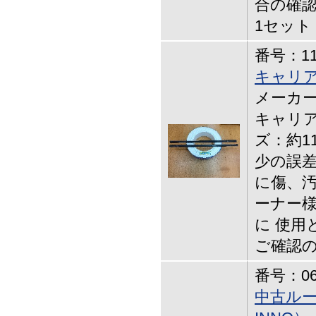
合の確認
1セット 
番号：11-
キャリア
メーカー
キャリア
ズ：約1
少の誤差
に傷、汚
ーナー様
に 使用
ご確認
番号：06-
中古ルー