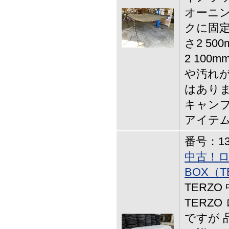
オーニン
クに固定
さ2 500
2 10
や汚れが
はあり
キャンプ
アイテ
番号：13-
中古！
BOX（T
TERZ
TERZ
ですが 