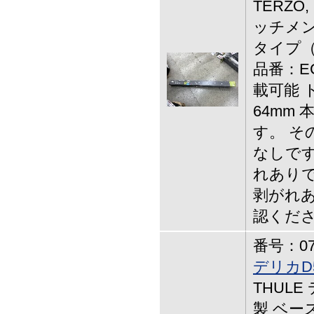
TERZO
ッチメン
タイプ
品番：E
載可能 
64mm
す。 そ
なしです
れありで
剥がれあ
認くだ
番号：07-
デリカD
THULE
製 ベー