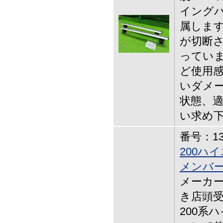
イングバ
属します
が切断さ
っていま
ど使用感
いダメ
状態、
い求め
番号：13-
200ハ
メンバ
メーカー
き店頭
200系