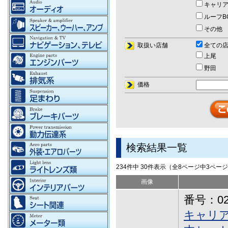
キャリア
ルーフB
その他
取扱い店舗
全ての
上尾
野田
価格
検索結果一覧
234件中 30件表示（全8ページ中3ペー
画像
番号：02-
キャリア