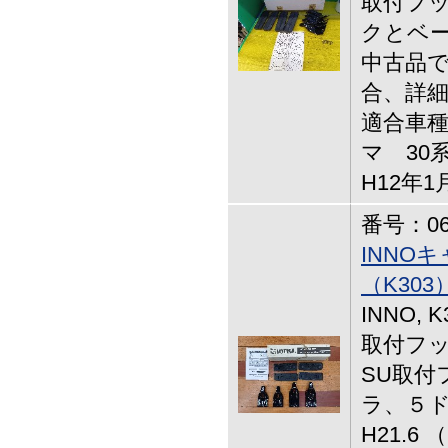
取付フッ
クとベ
中古品で
合、詳
適合車
マ 30
H12年1
番号：06-
INNO
（K303
INNO,
取付フック
SU取付
ラ、５ドア
H21.6 