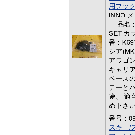
用フック
INNO
ー 品名：
SET 
番：K6
シア(MK
アワゴン
キャリ
ベースの
テーと
途、 適
め下さ
番号：09-
スキー/