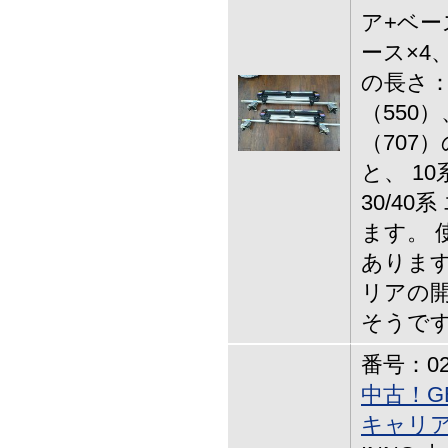
ア+ベー
ース×4
の長さ：
（550
（707
と、 1
30/4
ます。 
あります
リアの開
そうで
番号：02-
中古！G
キャリア