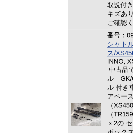
取説付き
キズあり
ご確認
番号：09-
シャト
ス/XS45
INNO, X
中古品で
ル GK
ル 付き
アベース
（XS4
（TR15
ｘ2の 
ボックス