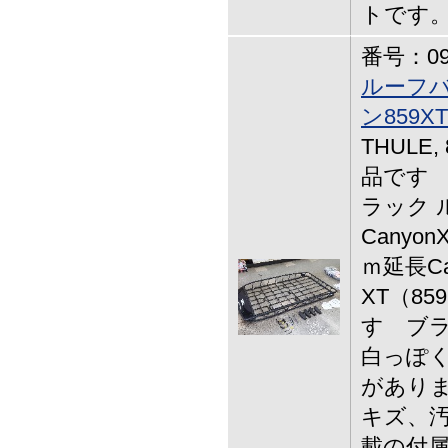
トです
番号：09-
ルーフ
ン859XT
THULE,
品です
ラック
Canyon
ｍ延長Can
XT（85
す ブ
白っぽ
がありま
キズ、汚
載の付属