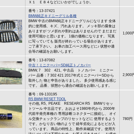
Ｘ１ Ｅ８４などにいかがでしょうか。
番号：13-37421
BMW純正キドニーグリル各種
BMW 中古のBMW純正キドニーグリルになります 全体
的に使用感、キズ、汚れあります。 メッキ部の腐食は
ありますが ツメ折れや割れはありませんので まだまだ
1,000
使用可能かと思います。 1個の価格になります。 写真
に写っていても 販売が終わっている場合があります。
ご了承下さい。 お車の加工ベース用などに♪ 状態や適
合等の確認をお願いします。
番号：13-87082
中古！ミニクーパーSD純正トノカバー
BMW, 7 302 421, 中古品 トノカバー ミニクー
2,900
パー 品番：7 302 421 2017年式ミニクーパーSDから
取外した 物と申告がありました。 多少使用感ある感じ
です。 品番、状態から適合の確認をお願いします。
番号：09-133195
R5 BMW RESET TOOL
その他, R5, PEAKE RESEARCH R5 BMWリセッ
トツール 中古品です。おおよそ1980年代から 2000年
代前半発売車種の 専用診断コネクターに接続し、 オイ
ル交換チェックランプのリセットなどに 使用するよう
780円
です。かなり古い物のようで 経年劣化によるヒビが入
っています。 商品の特性上、動作未確認です。使用方