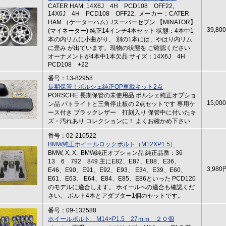
CATER HAM, 14X6J 4H PCD108 OFF22,
14X6J 4H PCD108 OFF22, メーカー：CATER
HAM （ケーターハム）/スーパーセブン 【MINATOR】
39,80
(マイネーター) 純正14インチ4本セット 状態：4本中1
本の内リムに小曲がり、 別の1本には、やはり内リム
に歪み が出ています。現物の状態を ご確認ください
オーナメントが4本中1本欠品 サイズ：14X6J 4H
PCD108 +22
番号：13-82958
長期保管！ポルシェ純正OP車載キット2点
PORSCHE 長期保管の未使用品 ポルシェ純正オプショ
15,00
ン品 パトライトと三角停止板の 2点セットです 専用ケ
ース付き ブラックレザー 打刻入り 保管中に付いたキ
ズ・汚れあり コレクションに！ よくお確かめ下さい
番号：02-210522
BMW純正ホイールロックボルト（M12XP1.5）
BMW, X, X, BMW純正オプション品 純正品番：36
13 6 792 849 主にE82、E87、E88、E36、
3,980
E46、E90、E91、E92、E93、 E34、E39、E60、
E61、E63、 E64、E84、E85、E86といった PCD120
のモデルに適合します。 ホイールへの適合も確認くだ
さい。 ボルト4本とアダプター1個のセットです。
番号：09-132588
ホイールボルト M14×P1.5 27ｍｍ ２０個