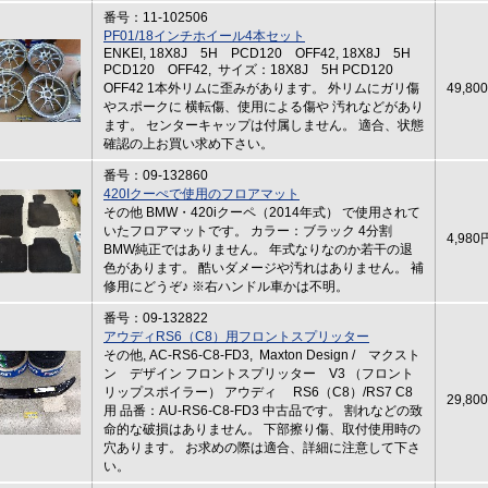
番号：11-102506
PF01/18インチホイール4本セット
ENKEI, 18X8J 5H PCD120 OFF42, 18X8J 5H
PCD120 OFF42, サイズ：18X8J 5H PCD120
OFF42 1本外リムに歪みがあります。 外リムにガリ傷
49,80
やスポークに 横転傷、使用による傷や 汚れなどがあり
ます。 センターキャップは付属しません。 適合、状態
確認の上お買い求め下さい。
番号：09-132860
420Iクーぺで使用のフロアマット
その他 BMW・420iクーペ（2014年式） で使用されて
いたフロアマットです。 カラー：ブラック 4分割
4,980
BMW純正ではありません。 年式なりなのか若干の退
色があります。 酷いダメージや汚れはありません。 補
修用にどうぞ♪ ※右ハンドル車かは不明。
番号：09-132822
アウディRS6（C8）用フロントスプリッター
その他, AC-RS6-C8-FD3, Maxton Design / マクスト
ン デザイン フロントスプリッター V3 （フロント
リップスポイラー） アウディ RS6（C8）/RS7 C8
29,80
用 品番：AU-RS6-C8-FD3 中古品です。 割れなどの致
命的な破損はありません。 下部擦り傷、取付使用時の
穴あります。 お求めの際は適合、詳細に注意して下さ
い。