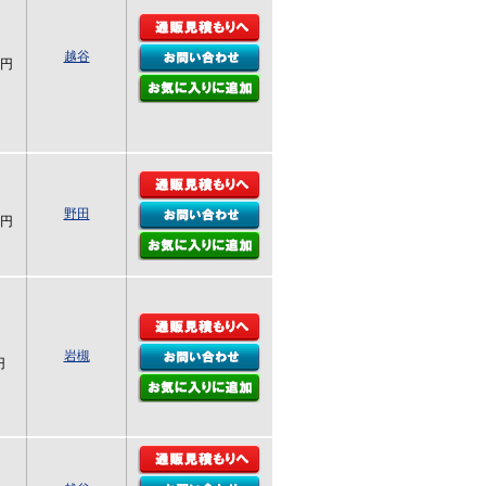
越谷
0円
野田
0円
岩槻
円