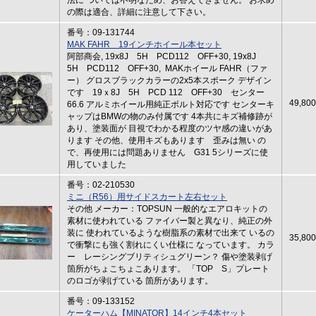
法に ついては不明なため、お答えできません。 お求め
の際は適合、詳細に注意して下さい。
番号：09-131744
MAK FAHR 19インチホイール本セット
阿部商会, 19x8J 5H PCD112 OFF+30, 19x8J
5H PCD112 OFF+30, MAKホイール FAHR（ファ
ー） グロスブラックカラーの2x5本スポーク デザイン
です 19ｘ8J 5H PCD 112 OFF+30 センター
49,80
66.6 アルミホイール用純正ボルト対応です センターキ
ャップはBMWの物のみ付属です 4本共にキズ補修跡が
あり、塗装面が 目視でわかる程度のツヤ感の違いがあ
ります その他、使用キズもあります 歪みは無い の
で、再使用には問題ありません G31 5シリーズに使
用していました
番号：02-210530
ミニ（R56）用サイドスカート左右セット
その他 メーカー：TOPSUN 一般的なエアロキットの
素材に使われている ファイバー製と異なり、純正の外
装に 使われているような樹脂系の素材で出来て いるの
35,80
で衝撃にも強く割れにくい仕様に なっています。 カラ
ー レーシングブリティシュグリーン？ 傷や塗装剥げ
箇所がちょこちょこあります。 「TOP S」プレート
のロゴが剥げている 箇所があります。
番号：09-133152
ケーターハム【MINATOR】14インチ4本セット