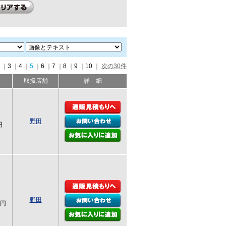
｜
3
｜
4
｜
5
｜
6
｜
7
｜
8
｜
9
｜
10
｜
次の30件
取扱店舗
詳 細
野田
円
野田
0円