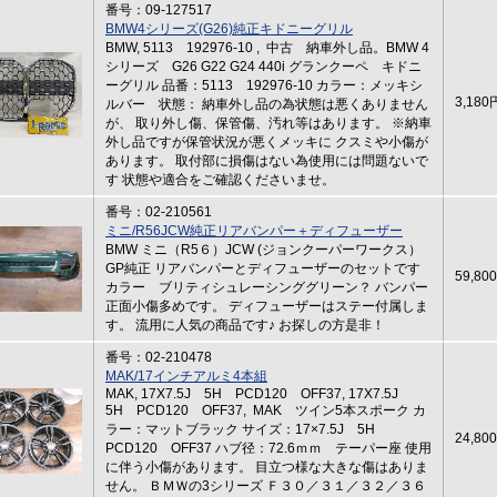
番号：09-127517
BMW4シリーズ(G26)純正キドニーグリル
BMW, 5113 192976-10 , 中古 納車外し品。BMW 4
シリーズ G26 G22 G24 440i グランクーペ キドニ
ーグリル 品番：5113 192976-10 カラー：メッキシ
3,180
ルバー 状態： 納車外し品の為状態は悪くありません
が、 取り外し傷、保管傷、汚れ等はあります。 ※納車
外し品ですが保管状況が悪くメッキに クスミや小傷が
あります。 取付部に損傷はない為使用には問題ないで
す 状態や適合をご確認くださいませ。
番号：02-210561
ミニ/R56JCW純正リアバンパー＋ディフューザー
BMW ミニ（R5６）JCW (ジョンクーパーワークス）
GP純正 リアバンパーとディフューザーのセットです
59,80
カラー ブリティシュレーシンググリーン？ バンパー
正面小傷多めです。 ディフューザーはステー付属しま
す。 流用に人気の商品です♪ お探しの方是非！
番号：02-210478
MAK/17インチアルミ4本組
MAK, 17X7.5J 5H PCD120 OFF37, 17X7.5J
5H PCD120 OFF37, MAK ツイン5本スポーク カ
ラー：マットブラック サイズ：17×7.5J 5H
24,80
PCD120 OFF37 ハブ径：72.6ｍｍ テーパー座 使用
に伴う小傷があります。 目立つ様な大きな傷はありま
せん。 ＢＭＷの3シリーズ Ｆ３０／３１／３２／３６